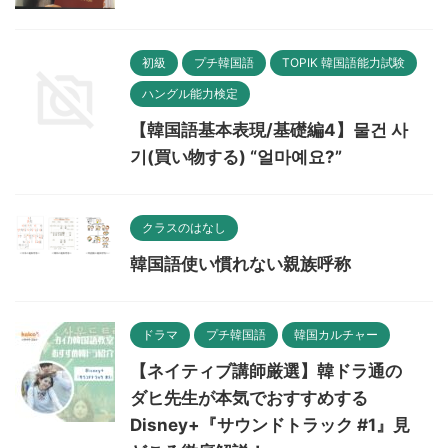
初級
プチ韓国語
TOPIK 韓国語能力試験
ハングル能力検定
【韓国語基本表現/基礎編4】물건 사
기(買い物する) “얼마예요?”
クラスのはなし
韓国語使い慣れない親族呼称
ドラマ
プチ韓国語
韓国カルチャー
【ネイティブ講師厳選】韓ドラ通の
ダヒ先生が本気でおすすめする
Disney+『サウンドトラック #1』見