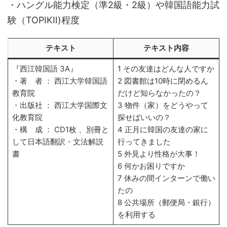
・ハングル能力検定（準2級・2級）や韓国語能力試
験（TOPIKⅡ)程度
テキスト
テキスト内容
『西江韓国語 3A』
1 その友達はどんな人ですか
・著 者 ： 西江大学韓国語
2 図書館は10時に閉めるん
教育院
だけど知らなかったの？
・出版社 ： 西江大学国際文
3 物件（家）をどうやって
化教育院
探せばいいの？
・構 成 ： CD1枚 、別冊と
4 正月に韓国の友達の家に
して日本語翻訳・文法解説
行ってきました
書
5 外見より性格が大事！
6 何かお困りですか
7 休みの間インターンで働い
たの
8 公共場所（郵便局・銀行）
を利用する