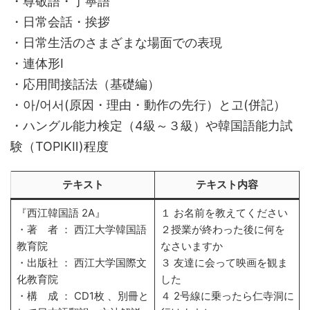
・尊敬語・丁寧語
・日常会話・挨拶
・日常生活のさまざまな場面での表現
・連体形Ⅰ
・応用間接話法（基礎編）
・아/어서(原因・理由・動作の先行）と고(併記）
・ハングル能力検定（4級～３級）や韓国語能力試
験（TOPIKⅡ)程度
テキスト
テキスト内容
『西江韓国語 2A』
１ お名前を教えてください
・著 者 ： 西江大学韓国語
２授業が終わった後に何を
教育院
なさいますか
・出版社 ： 西江大学国際文
３ 友達に会って映画を観ま
化教育院
した
・構 成 ： CD1枚 、別冊と
４ 2号線に乗ったら仁寺洞に