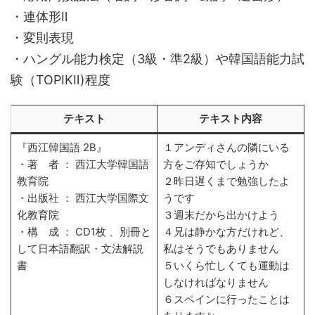
・連体形Ⅱ
・変則表現
・ハングル能力検定（3級・準2級）や韓国語能力試
験（TOPIKⅡ)程度
テキスト
テキスト内容
『西江韓国語 2B』
１アンディさんの隣にいる
・著 者 ： 西江大学韓国語
方をご存知でしょうか
教育院
２昨日遅くまで勉強したよ
・出版社 ： 西江大学国際文
うです
化教育院
３週末だから出かけよう
・構 成 ： CD1枚 、別冊と
４兄は静かな方だけれど、
して日本語翻訳・文法解説
私はそうでもありません
書
５いくら忙しくても運動は
しなければなりません
６スペインに行ったことは