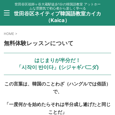
世田谷区祖師ヶ谷大蔵駅徒歩1分の韓国語教室 アットホー
ムな雰囲気で初心者から楽しく学べる
世田谷区ネイティブ韓国語教室カイカ
（Kaica）
HOME
>
無料体験レッスンについて
はじまりが半分だ！
「시작이 반이다」(シジャギバ二ダ)
この言葉は、韓国のことわざ（ハングルでは俗語）
で、
「一度何かを始めたらそれは半分成し遂げたと同じ
ことだ」