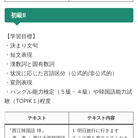
初級Ⅱ
【学習目標】
・決まり文句
・短文表現
・漢数詞と固有数詞
・状況に応じた言語区分（公式的/非公式的）
・変則表現
・ハングル能力検定（５級・４級）や韓国語能力試
験（TOPIK１)程度
テキスト
テキスト内容
『西江韓国語 1B』
１ 明日旅行に行きます
・著 者 ： 西江大学韓国語
２ この服を着てみてくださ