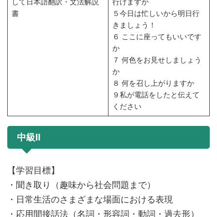
して日本語翻訳・文法解説
行けますか
書
５今日は忙しいから明日行
きましょう！
６ ここに座ってもいいです
か
７ 何色をお見せしましょう
か
８ 何を召し上がりますか
９私が電話をしたと伝えて
ください
中級Ⅱ
【学習目標】
・聞き取り（趣味から社会問題まで）
・日常生活のさまざまな場面における表現
・応用間接話法（名詞・形容詞・動詞・過去形）