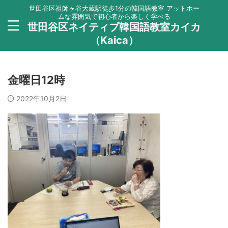
世田谷区祖師ヶ谷大蔵駅徒歩1分の韓国語教室 アットホー
ムな雰囲気で初心者から楽しく学べる
世田谷区ネイティブ韓国語教室カイカ
（Kaica）
金曜日12時
2022年10月2日