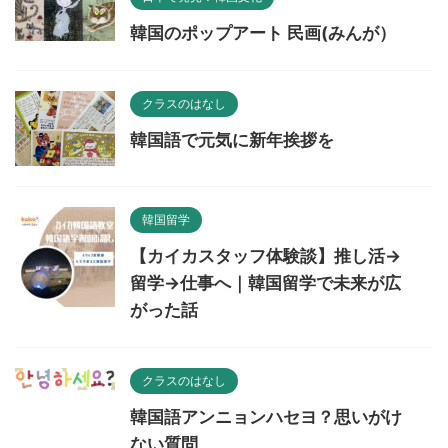
韓国のポップアート 民画(みんが）
クラスのはなし
韓国語で元気に新年挨拶を
韓国留学
【カイカスタッフ体験談】推し活→
留学→仕事へ｜韓国留学で未来が広
がった話
クラスのはなし
韓国語アンニョンハセヨ？思いがけ
ない質問