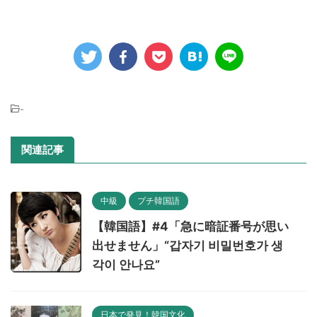
-
関連記事
中級
プチ韓国語
【韓国語】#4「急に暗証番号が思い
出せません」“갑자기 비밀번호가 생
각이 안나요”
日本で発見！韓国文化