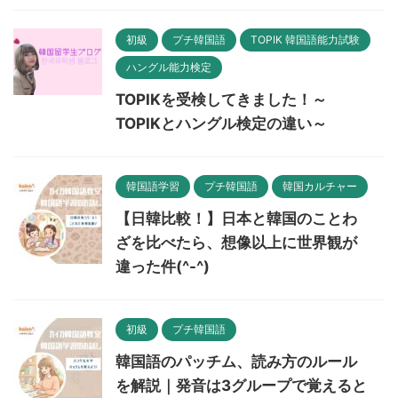
初級
プチ韓国語
TOPIK 韓国語能力試験
ハングル能力検定
TOPIKを受検してきました！～
TOPIKとハングル検定の違い～
韓国語学習
プチ韓国語
韓国カルチャー
【日韓比較！】日本と韓国のことわ
ざを比べたら、想像以上に世界観が
違った件(^-^)
初級
プチ韓国語
韓国語のパッチム、読み方のルール
を解説｜発音は3グループで覚えると