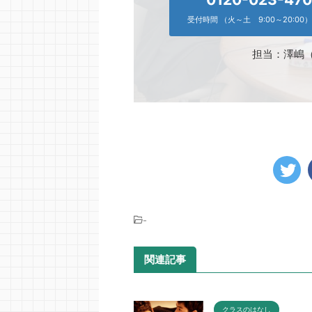
受付時間 （火～土 9:00～20:00）
担当：澤嶋
-
関連記事
クラスのはなし