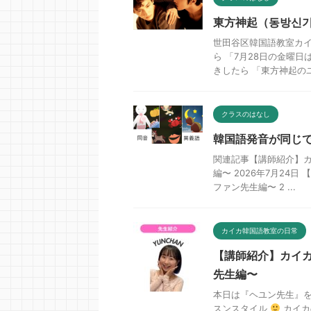
東方神起（동방신기
世田谷区韓国語教室カイ
ら 「7月28日の金曜
きしたら 「東方神起のユン
クラスのはなし
韓国語発音が同じ
関連記事【講師紹介】
編〜 2026年7月2
ファン先生編〜 2 ...
カイカ韓国語教室の日常
【講師紹介】カイ
先生編〜
本日は『ヘユン先生』を
スンスタイル
カイカ