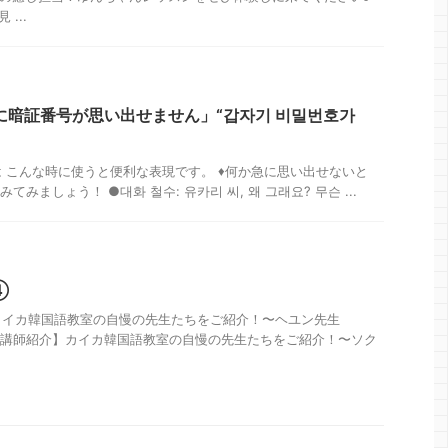
 ...
に暗証番号が思い出せません」“갑자기 비밀번호가
 こんな時に使うと便利な表現です。 ♦何か急に思い出せないと
てみましょう！ ●대화 철수: 유카리 씨, 왜 그래요? 무슨 ...
④
カイカ韓国語教室の自慢の先生たちをご紹介！〜ヘユン先生
4日 【講師紹介】カイカ韓国語教室の自慢の先生たちをご紹介！〜ソク