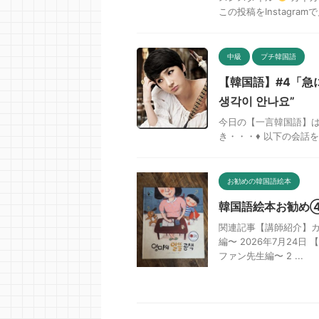
この投稿をInstagramで見
中級
プチ韓国語
【韓国語】#4「急
생각이 안나요”
今日の【一言韓国語】は
き・・・♦ 以下の会話をみ
お勧めの韓国語絵本
韓国語絵本お勧め
関連記事【講師紹介】
編〜 2026年7月2
ファン先生編〜 2 ...