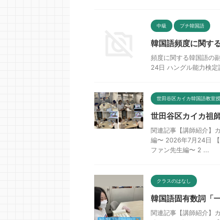
中級
プチ韓国語
韓国語頻度に関す
頻度に関する韓国語の副
24日 ハングル能力検定試
世田谷区カイカ韓国語教室
世田谷区カイカ祖
関連記事【講師紹介】
編〜 2026年7月2
ファン先生編〜 2 ...
クラスのはなし
韓国語固有数詞「
関連記事【講師紹介】