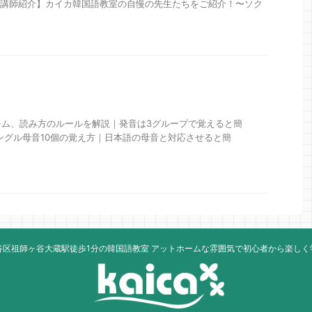
4日 【講師紹介】カイカ韓国語教室の自慢の先生たちをご紹介！〜ソク
チム、読み方のルールを解説｜発音は3グループで覚えると簡
 ハングル母音10個の覚え方｜日本語の母音と対応させると簡
谷区祖師ヶ谷大蔵駅徒歩1分の韓国語教室 アットホームな雰囲気で初心者から楽しく