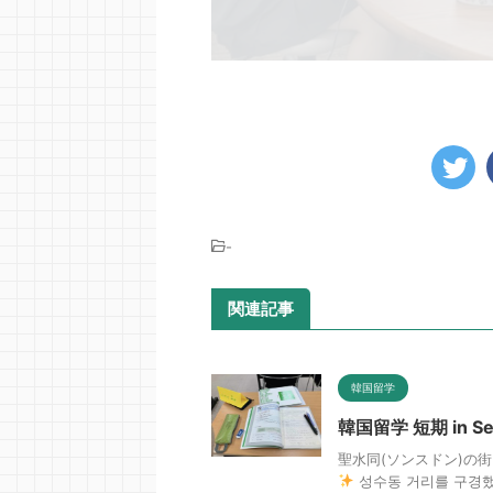
-
関連記事
韓国留学
韓国留学 短期 in 
聖水同(ソンスドン)の
성수동 거리를 구경했다