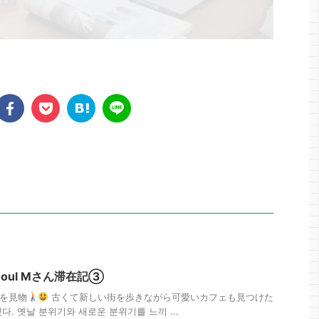
Seoul Mさん滞在記③
街を見物
古くて新しい街を歩きながら可愛いカフェも見つけた
. 옛날 분위기와 새로운 분위기를 느끼 ...