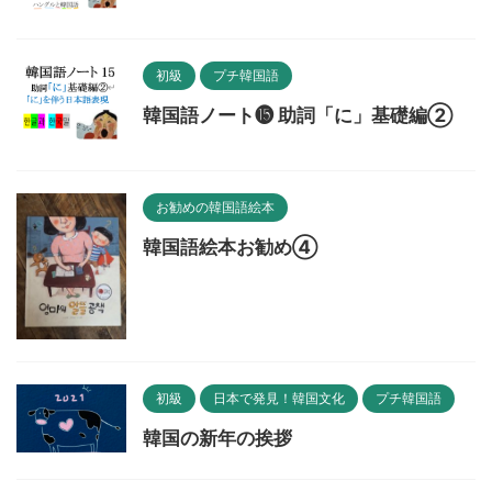
初級
プチ韓国語
韓国語ノート⓯ 助詞「に」基礎編②
お勧めの韓国語絵本
韓国語絵本お勧め④
初級
日本で発見！韓国文化
プチ韓国語
韓国の新年の挨拶