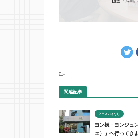
担当：澤嶋
-
関連記事
クラスのはなし
ヨン様・ヨンジュンの「G
ェ）」へ行ってき