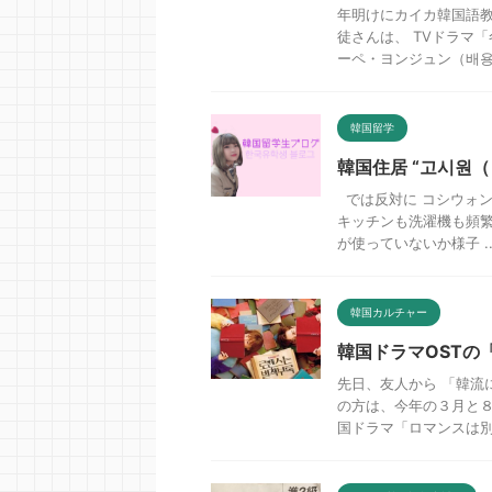
年明けにカイカ韓国語教
徒さんは、 TVドラマ
ーペ・ヨンジュン（배용준
韓国留学
韓国住居 “고시원
では反対に コシウォン
キッチンも洗濯機も頻繁
が使っていないか様子 ..
韓国カルチャー
韓国ドラマOSTの「
先日、友人から 「韓流
の方は、今年の３月と８
国ドラマ「ロマンスは別冊