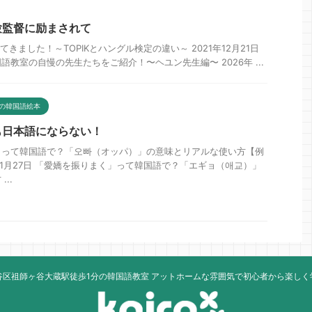
験監督に励まされて
てきました！～TOPIKとハングル検定の違い～ 2021年12月21日
教室の自慢の先生たちをご紹介！〜ヘユン先生編〜 2026年 ...
の韓国語絵本
も日本語にならない！
」って韓国語で？「오빠（オッパ）」の意味とリアルな使い方【例
年1月27日 「愛嬌を振りまく」って韓国語で？「エギョ（애교）」
..
谷区祖師ヶ谷大蔵駅徒歩1分の韓国語教室 アットホームな雰囲気で初心者から楽しく