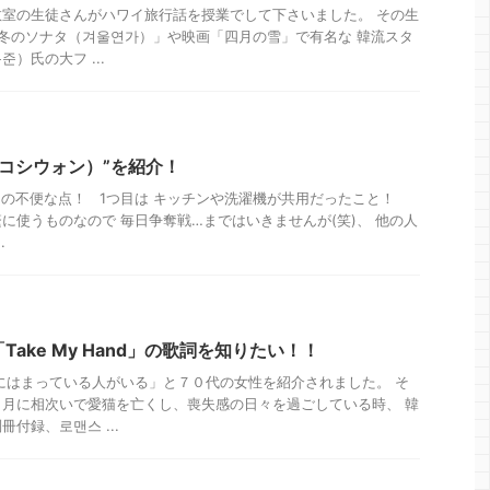
室の生徒さんがハワイ旅行話を授業でして下さいました。 その生
「冬のソナタ（겨울연가）」や映画「四月の雪」で有名な 韓流スタ
）氏の大フ ...
（コシウォン）”を紹介！
の不便な点！ 1つ目は キッチンや洗濯機が共用だったこと！
に使うものなので 毎日争奪戦…まではいきませんが(笑)、 他の人
.
Take My Hand」の歌詞を知りたい！！
にはまっている人がいる」と７０代の女性を紹介されました。 そ
月に相次いで愛猫を亡くし、喪失感の日々を過ごしている時、 韓
付録、로맨스 ...