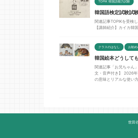
TOPIK 韓国語能力試験
韓国語検定試験試
関連記事TOPIKを受検し
【講師紹介】カイカ韓国語
クラスのはなし
お勧め
韓国絵本どうして
関連記事「お兄ちゃん
文・音声付き】 2026
の意味とリアルな使い方 .
世田