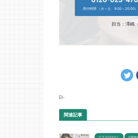
受付時間 （火～土 9:00～20:00）
担当：澤嶋
-
関連記事
クラスのはなし
お勧め