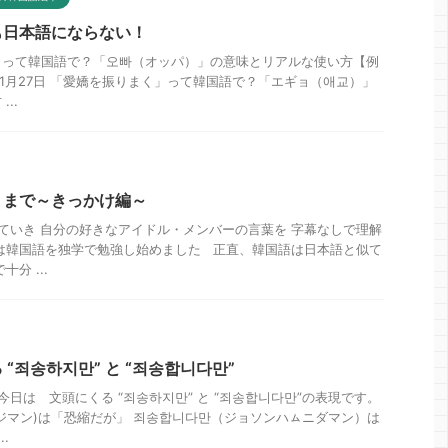
も日本語にならない！
」って韓国語で？「오빠（オッパ）」の意味とリアルな使い方【例
年1月27日 「愛嬌を振りまく」って韓国語で？「エギョ（애교）」
..
くまで～きっかけ編～
っていき 自分の好きなアイドル・メンバーの言葉を 字幕なしで理解
は韓国語を独学で勉強し始めました 正直、韓国語は日本語と似て
分 ...
“죄송하지만” と “죄송합니다만”
今日は 文頭にくる “죄송하지만” と “죄송합니다만”の表現です。
ジマン)は「恐縮だが」 죄송합니다만（ジョソンハㇺニダマン）は
.