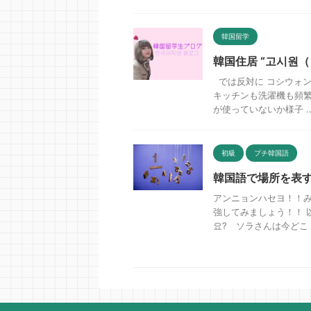
韓国留学
韓国住居 “고시원
では反対に コシウォン
キッチンも洗濯機も頻繁
が使っていないか様子 ..
初級
プチ韓国語
韓国語で場所を表す助
アンニョンハセヨ！！み
強してみましょう！！ 以
요? ソラさんは今どこ .