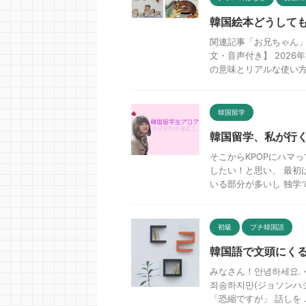
韓国絵本どうして
関連記事「お兄ちゃん
文・音声付き】 2026
の意味とリアルな使い方 .
韓国留学
韓国留学、私が行
そこからKPOPにハマ
したい！と思い、 最初
いる部分が多いし 独学で十
初級
プチ韓国語
韓国語で文頭にくる 
みなさん！안녕하세요. 
죄송하지만(ジョソンハ
「恐縮ですが」 話しを ..