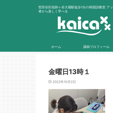
世田谷区祖師ヶ谷大蔵駅徒歩1分の韓国語教室 ア
者から楽しく学べる
ホーム
講師プロフィール
金曜日13時１
2022年10月2日