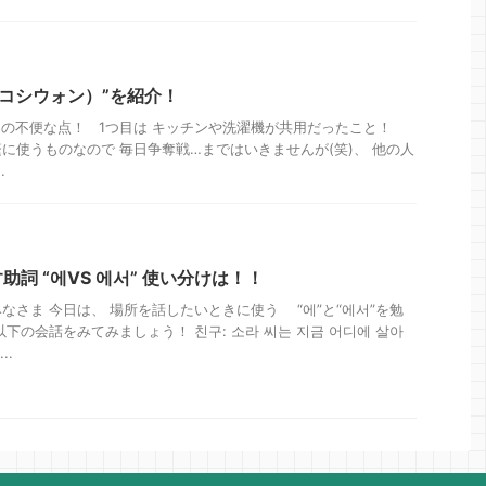
（コシウォン）”を紹介！
の不便な点！ 1つ目は キッチンや洗濯機が共用だったこと！
に使うものなので 毎日争奪戦…まではいきませんが(笑)、 他の人
.
詞 “에VS 에서” 使い分けは！！
なさま 今日は、 場所を話したいときに使う “에”と“에서”を勉
下の会話をみてみましょう！ 친구: 소라 씨는 지금 어디에 살아
..