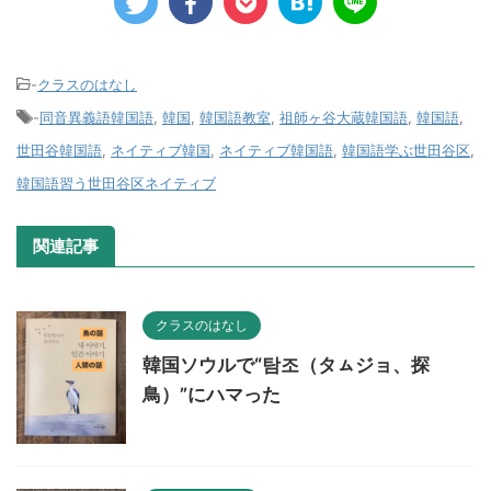
-
クラスのはなし
-
同音異義語韓国語
,
韓国
,
韓国語教室
,
祖師ヶ谷大蔵韓国語
,
韓国語
,
世田谷韓国語
,
ネイティブ韓国
,
ネイティブ韓国語
,
韓国語学ぶ世田谷区
,
韓国語習う世田谷区ネイティブ
関連記事
クラスのはなし
韓国ソウルで“탐조（タㇺジョ、探
鳥）”にハマった