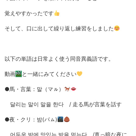
覚えやすかったです
そして、口に出して繰り返し練習をしました
以下の単語は日常よく使う同音異義語です。
動画
と一緒にみてください
●馬・言葉：말（マㇽ）
달리는 말이 말을 한다 / 走る馬が言葉を話す
●夜・クリ：밤(パㇺ)
어두운 밤에 맛있는 밤을 먹는다 /真っ暗な夜に