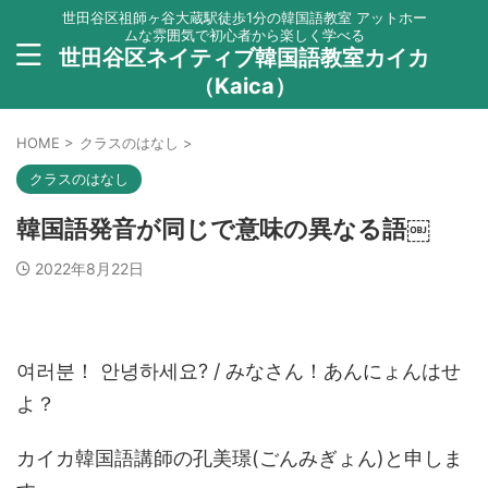
世田谷区祖師ヶ谷大蔵駅徒歩1分の韓国語教室 アットホー
ムな雰囲気で初心者から楽しく学べる
世田谷区ネイティブ韓国語教室カイカ
（Kaica）
HOME
>
クラスのはなし
>
クラスのはなし
韓国語発音が同じで意味の異なる語￼
2022年8月22日
여러분！ 안녕하세요? / みなさん！あんにょんはせ
よ？
カイカ韓国語講師の孔美璟(ごんみぎょん)と申しま