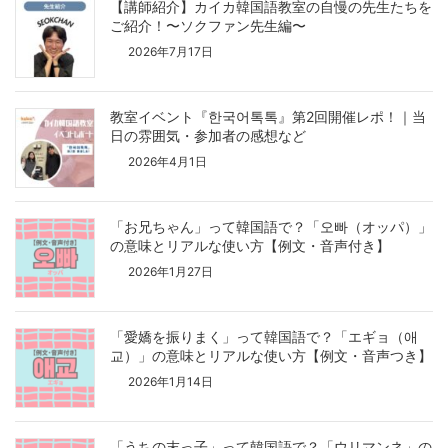
【講師紹介】カイカ韓国語教室の自慢の先生たちを
ご紹介！〜ソクファン先生編〜
2026年7月17日
教室イベント『한국어톡톡』第2回開催レポ！｜当
日の雰囲気・参加者の感想など
2026年4月1日
「お兄ちゃん」って韓国語で？「오빠（オッパ）」
の意味とリアルな使い方【例文・音声付き】
2026年1月27日
「愛嬌を振りまく」って韓国語で？「エギョ（애
교）」の意味とリアルな使い方【例文・音声つき】
2026年1月14日
「うちの末っ子」って韓国語で？「ウリマンネ」の