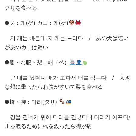
クリを食べる
●犬：개(ゲ) カニ：게(ゲ)
저 개는 빠른데 저 게는 느리다 / あの犬は速い
があのカニは遅い
●船・お腹・梨：배（ペ）
큰 배를 탔더니 배가 고파서 배를 먹는다 / 大き
な船に乗ったらお腹がすいて梨を食べる
●橋・脚：다리(タリ)
강을 건너기 위해 다리를 건넜더니 다리가 아프다/
川を渡るために橋を渡ったら脚が痛