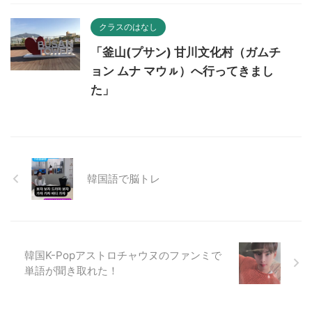
クラスのはなし
「釜山(プサン) 甘川文化村（ガムチ
ョン ムナ マウㇽ）へ行ってきまし
た」
韓国語で脳トレ
韓国K-Popアストロチャウヌのファンミで
単語が聞き取れた！