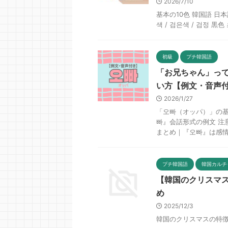
2026/7/10
基本の10色 韓国語 日本
색 / 검은색 / 검정 黒色
初級
プチ韓国語
「お兄ちゃん」っ
い方【例文・音声
2026/1/27
「오빠（オッパ）」の基
빠』会話形式の例文 注
まとめ｜『오빠』は感情込
プチ韓国語
韓国カルチ
【韓国のクリスマ
め
2025/12/3
韓国のクリスマスの特徴