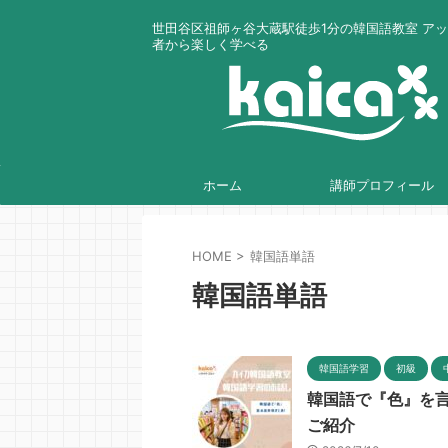
世田谷区祖師ヶ谷大蔵駅徒歩1分の韓国語教室 ア
者から楽しく学べる
ホーム
講師プロフィール
HOME
>
韓国語単語
韓国語単語
韓国語学習
初級
韓国語で『色』を言
ご紹介