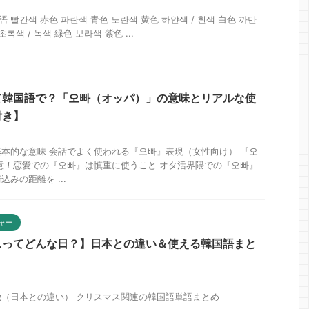
語 빨간색 赤色 파란색 青色 노란색 黄色 하얀색 / 흰색 白色 까만
 초록색 / 녹색 緑色 보라색 紫色 ...
て韓国語で？「오빠（オッパ）」の意味とリアルな使
付き】
本的な意味 会話でよく使われる『오빠』表現（女性向け） 『오
意！恋愛での『오빠』は慎重に使うこと オタ活界隈での『오빠』
みの距離を ...
ャー
スってどんな日？】日本との違い＆使える韓国語まと
（日本との違い） クリスマス関連の韓国語単語まとめ