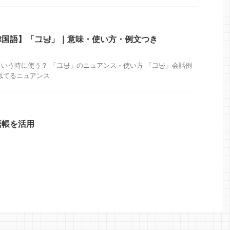
韓国語】「그냥」｜意味・使い方・例文つき
いう時に使う？ 「그냥」のニュアンス・使い方 「그냥」会話例
似てるニュアンス
語帳を活用