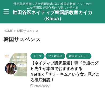
世田谷区祖師ヶ谷大蔵駅徒歩1分の韓国語教室 アットホー
ムな雰囲気で初心者から楽しく学べる
世田谷区ネイティブ韓国語教室カイカ
（Kaica）
HOME
>
韓国サスペンス
韓国サスペンス
ドラマ
プチ韓国語
韓国カルチャー
【ネイティブ講師厳選】韓ドラ通のダ
ヒ先生が本気でおすすめする
Netflix『サラ・キムという女』見どこ
ろ徹底解説！
2026/4/22