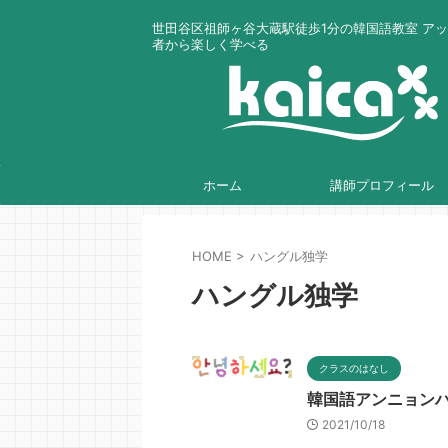
世田谷区祖師ヶ谷大蔵駅徒歩1分の韓国語教室 ア
者から楽しく学べる
ホーム
講師プロフィール
HOME
>
ハングル独学
ハングル独学
クラスのはなし
韓国語アンニョン
2021/10/18