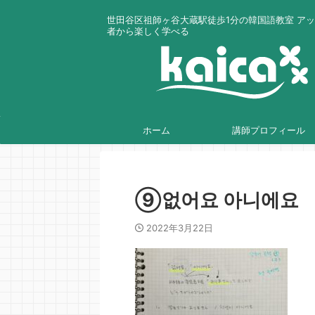
世田谷区祖師ヶ谷大蔵駅徒歩1分の韓国語教室 ア
者から楽しく学べる
ホーム
講師プロフィール
⑨없어요 아니에요
2022年3月22日