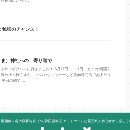
初旬にいっぺ ...
 勉強のチャンス！
こま）神社への 寄り道で
るサイボクハムに行きました！ 6月17日・１９日 カイカ韓国語
麗神社へ行く途中、 ハムやウィンナーなど豚肉専門店であるサイ
平日の朝で ...
谷区祖師ヶ谷大蔵駅徒歩1分の韓国語教室 アットホームな雰囲気で初心者から楽しく