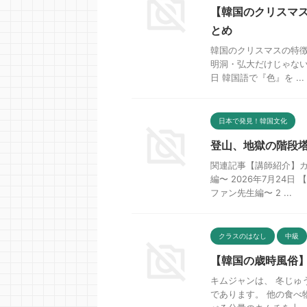
【韓国のクリスマ
とめ
韓国のクリスマスの特徴
明洞・弘大だけじゃない
日 韓国語で『色』を ...
日本で発見！韓国文化
登山、地獄の階段
関連記事【講師紹介】
編〜 2026年7月2
ファン先生編〜 2 ...
クラスのはなし
中級
【韓国の歳時風俗
キムジャンは、 冬じゅ
であります。 他の食べ