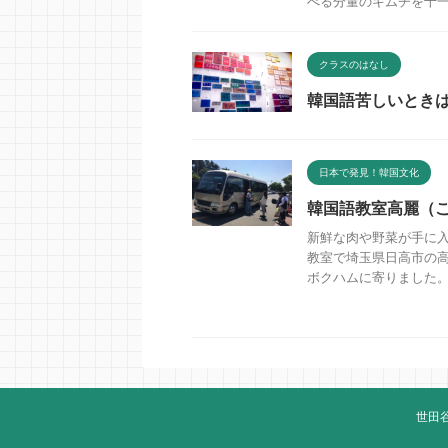
べる分量のキムチを十一月
クラスのはなし
韓国語苦しいときは
日本で発見！韓国文化
韓国語教室高麗（
新鮮な肉や野菜が手に入
教室で埼玉県日高市の高
ボクハムに寄りました。 
世田