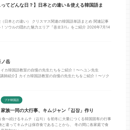
スってどんな日？】日本との違い＆使える韓国語ま
（日本との違い） クリスマス関連の韓国語単語まとめ 関連記事
！ソウルの隠れた魅力エリア『종로3가』をご紹介 2026年7月14
塔ノ岳
カイカ韓国語教室の自慢の先生たちをご紹介！〜ヘユン先生
4日 【講師紹介】カイカ韓国語教室の自慢の先生たちをご紹介！〜ソク
プチ韓国語
】家族一同の大行事、キムジャン「김장」作り
う食べ続けるキムチ（김치）を初冬に大量につくる韓国固有の行事
物と違ってキムチは保存食であることから、 冬の間に各家庭で食