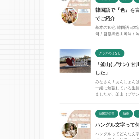
韓国語で『色』を言
でご紹介
基本の10色 韓国語日本
색 / 검정黒色초록색 / 
クラスのはなし
「釜山(プサン) 
した」
みなさん！あんにょんはせ
一緒に勉強している生徒
ましたが、釜山（プサン）
韓国語学習
初級
ハングル文字って
ハングルってどんな文字