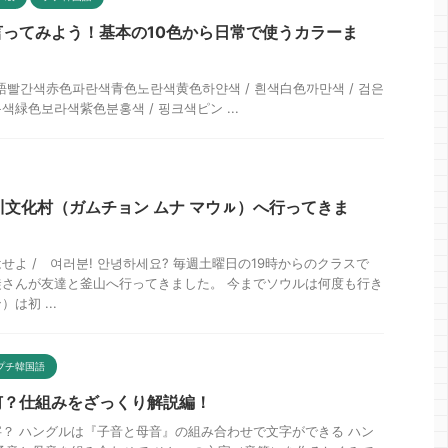
ってみよう！基本の10色から日常で使うカラーま
語빨간색赤色파란색青色노란색黄色하얀색 / 흰색白色까만색 / 검은
녹색緑色보라색紫色분홍색 / 핑크색ピン ...
甘川文化村（ガムチョン ムナ マウㇽ）へ行ってきま
よ / 여러분! 안녕하세요? 毎週土曜日の19時からのクラスで
さんが友達と釜山へ行ってきました。 今までソウルは何度も行き
は初 ...
プチ韓国語
何？仕組みをざっくり解説編！
？ ハングルは『子音と母音』の組み合わせで文字ができる ハン