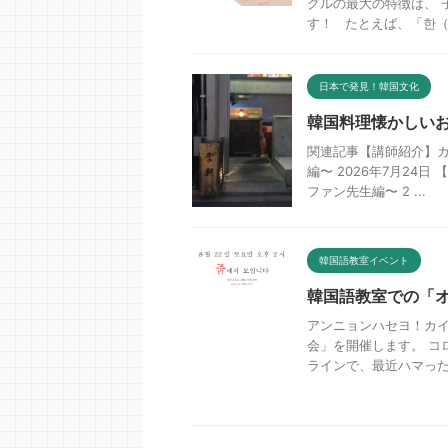
グルの最大の特徴は、 
す！ たとえば、「한（ハ
日本で発見！韓国文化
韓国料理懐かしい
関連記事【講師紹介】
編〜 2026年7月2
ファン先生編〜 2 ...
韓国語教室イベント
韓国語教室での「
アンニョンハセヨ！カ
会」を開催します。 コ
ラインで、最近ハマった韓