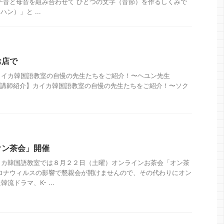
子音と母音を組み合わせて ひとつの文字（音節）を作るしくみで
ン）」と ...
お店で
カイカ韓国語教室の自慢の先生たちをご紹介！〜ヘユン先生
4日 【講師紹介】カイカ韓国語教室の自慢の先生たちをご紹介！〜ソク
オン茶会」開催
イカ韓国語教室では８月２２日（土曜）オンラインお茶会「オン茶
ロナウィルスの影響で懇親会が開けませんので、その代わりにオン
流ドラマ、K- ...