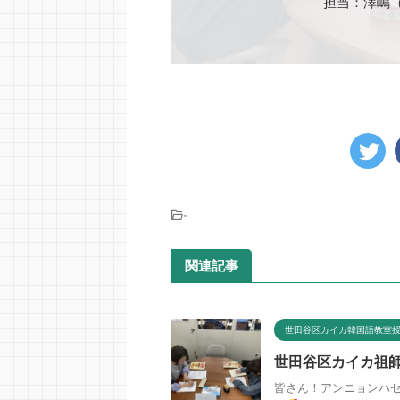
担当：澤嶋
-
関連記事
世田谷区カイカ韓国語教室
世田谷区カイカ祖
皆さん！アンニョンハセ