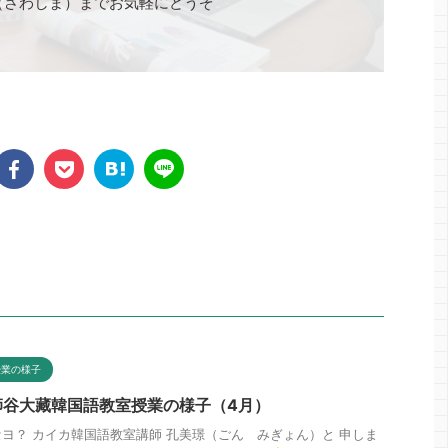
（さわしま）までお気軽にどうぞ
授業の様子
師谷大藏韓国語教室授業の様子（4月）
ヨ？ カイカ韓国語教室講師 孔美璟（ごん みぎょん）と 申しま