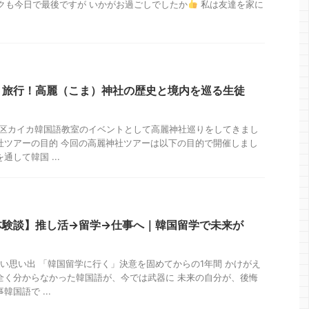
クも今日で最後ですが いかがお過ごしでしたか
私は友達を家に
ト旅行！高麗（こま）神社の歴史と境内を巡る生徒
田谷区カイカ韓国語教室のイベントとして高麗神社巡りをしてきまし
社ツアーの目的 今回の高麗神社ツアーは以下の目的で開催しまし
通して韓国 ...
体験談】推し活→留学→仕事へ｜韓国留学で未来が
しい思い出 「韓国留学に行く」決意を固めてからの1年間 かけがえ
全く分からなかった韓国語が、今では武器に 未来の自分が、後悔
国語で ...