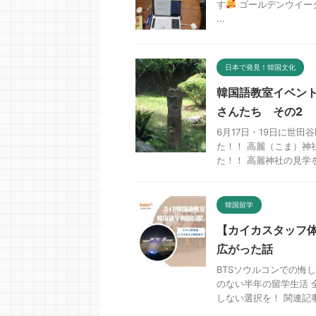
す
ゴールデンウイー
...
日本で発見！韓国文化
韓国語教室イベン
さんたち その2
6月17日・19日に世
た！！ 高麗（こま）神
た！！ 高麗神社の見学を
韓国留学
【カイカスタッフ
広がった話
BTSソウルコンでの悔
のない半年の留学生活 
しない選択を！ 関連記事韓