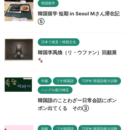
韓国留学
韓国留学 短期 in Seoul Mさん滞在記
⑤
日本で発見！韓国文化
韓国李禹煥（リ・ウファン）回顧展
中級
プチ韓国語
TOPIK 韓国語能力試験
ハングル能力検定
韓国語のことわざー日常会話にポン
ポン出てくる その③
初級
プチ韓国語
TOPIK 韓国語能力試験