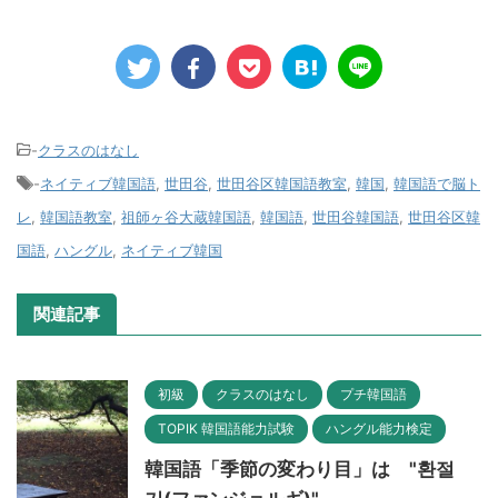
-
クラスのはなし
-
ネイティブ韓国語
,
世田谷
,
世田谷区韓国語教室
,
韓国
,
韓国語で脳ト
レ
,
韓国語教室
,
祖師ヶ谷大蔵韓国語
,
韓国語
,
世田谷韓国語
,
世田谷区韓
国語
,
ハングル
,
ネイティブ韓国
関連記事
初級
クラスのはなし
プチ韓国語
TOPIK 韓国語能力試験
ハングル能力検定
韓国語「季節の変わり目」は "환절