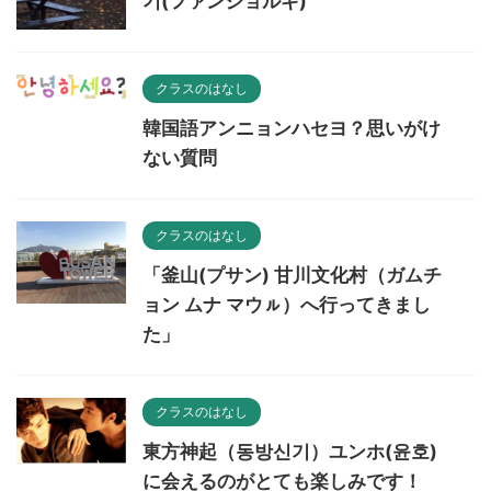
기(ファンジョルギ)"
クラスのはなし
韓国語アンニョンハセヨ？思いがけ
ない質問
クラスのはなし
「釜山(プサン) 甘川文化村（ガムチ
ョン ムナ マウㇽ）へ行ってきまし
た」
クラスのはなし
東方神起（동방신기）ユンホ(윤호)
に会えるのがとても楽しみです！