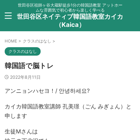
世田谷区祖師ヶ谷大蔵駅徒歩1分の韓国語教室 アットホー
ムな雰囲気で初心者から楽しく学べる
世田谷区ネイティブ韓国語教室カイカ
（Kaica）
HOME
>
クラスのはなし
>
クラスのはなし
韓国語で脳トレ
2022年8月11日
アンニョンハセヨ！/ 안녕하세요?
カイカ韓国語教室講師 孔美璟（ごん みぎょん）と
申します
生徒Mさんは