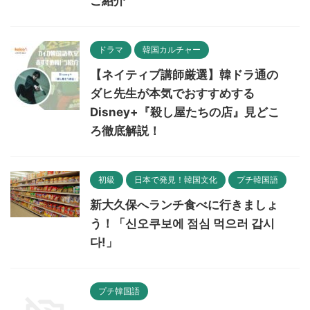
ご紹介
ドラマ
韓国カルチャー
【ネイティブ講師厳選】韓ドラ通の
ダヒ先生が本気でおすすめする
Disney+『殺し屋たちの店』見どこ
ろ徹底解説！
初級
日本で発見！韓国文化
プチ韓国語
新大久保へランチ食べに行きましょ
う！「신오쿠보에 점심 먹으러 갑시
다!」
プチ韓国語