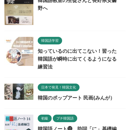
韓国語教室の生徒さんと長野県安曇
野へ
韓国語学習
知っているのに出てこない！習った
韓国語が瞬時に出てくるようになる
練習法
日本で発見！韓国文化
韓国のポップアート 民画(みんが）
初級
プチ韓国語
韓国語ノート⓮ 助詞「に」基礎編