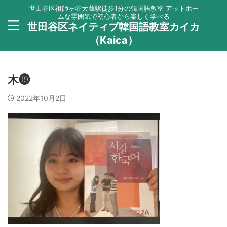
世田谷区祖師ヶ谷大蔵駅徒歩1分の韓国語教室 アットホー
ムな雰囲気で初心者から楽しく学べる
世田谷区ネイティブ韓国語教室カイカ
（Kaica）
木⓳
2022年10月2日