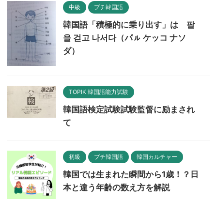
中級
プチ韓国語
韓国語「積極的に乗り出す」は 팔
을 걷고 나서다（パㇽ ケッコ ナソ
ダ）
TOPIK 韓国語能力試験
韓国語検定試験試験監督に励まされ
て
初級
プチ韓国語
韓国カルチャー
韓国では生まれた瞬間から1歳！？日
本と違う年齢の数え方を解説