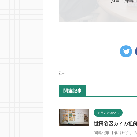
担当：澤嶋
-
関連記事
クラスのはなし
世田谷区カイカ祖
関連記事【講師紹介】