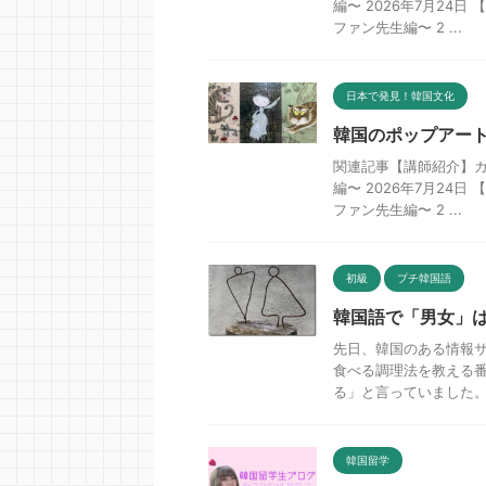
編〜 2026年7月2
ファン先生編〜 2 ...
日本で発見！韓国文化
韓国のポップアート
関連記事【講師紹介】
編〜 2026年7月2
ファン先生編〜 2 ...
初級
プチ韓国語
韓国語で「男女」は 
先日、韓国のある情報サ
食べる調理法を教える番
る」と言っていました。 
韓国留学